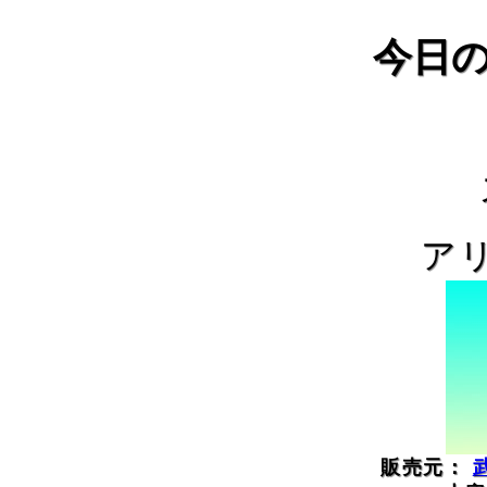
今日
ア
販売元：