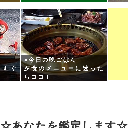
●今日の晩ごはん
今すぐ
夕食のメニューに迷った
らココ！
☆あなたを鑑定します☆