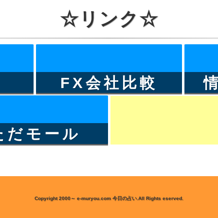
☆リンク☆
FX会社比較
ただモール
Copyright 2000～ e-muryou.com 今日の占い.All Rights eserved.