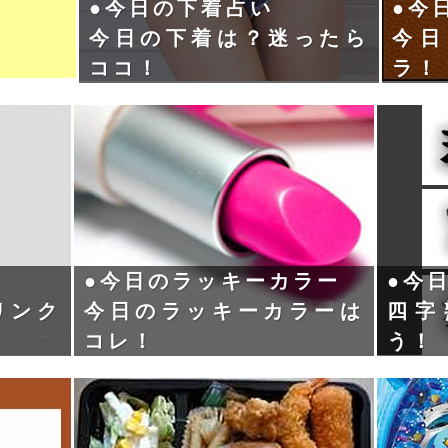
●今日の下着占い
●今
今日の下着は？迷ったら
今日
ココ！
ラ！
●今日のラッキーカラー
●今
リンク
今日のラッキーカラーは
四字
コレ！
う！