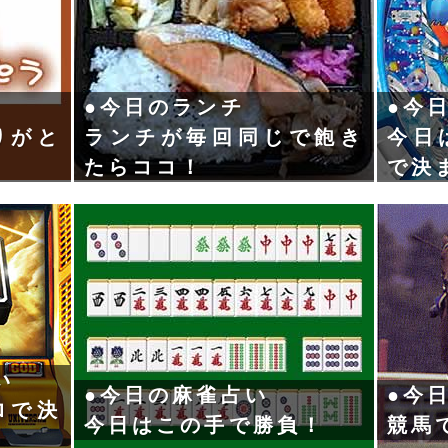
●今日のランチ
●今
りがと
ランチが毎回同じで飽き
今日
たらココ！
で決
い
●今日の麻雀占い
●今
ロで決
今日はこの手で勝負！
競馬