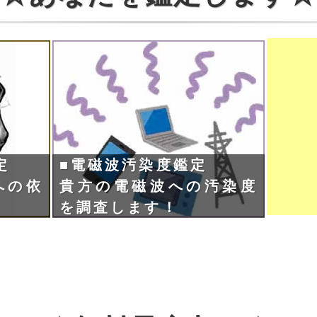
定
■電磁波汚染度鑑定
への依
貴方の電磁波への汚染度
を調査します！