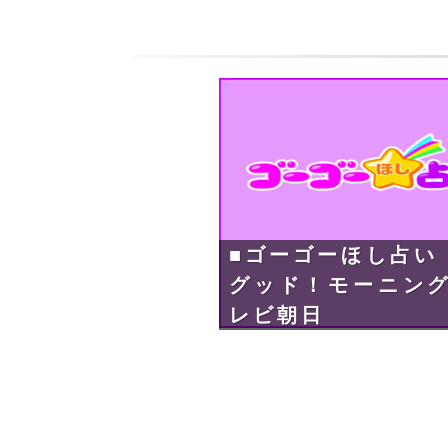
■ゴーゴーほし占い
グッド！モーニング 
レビ朝日